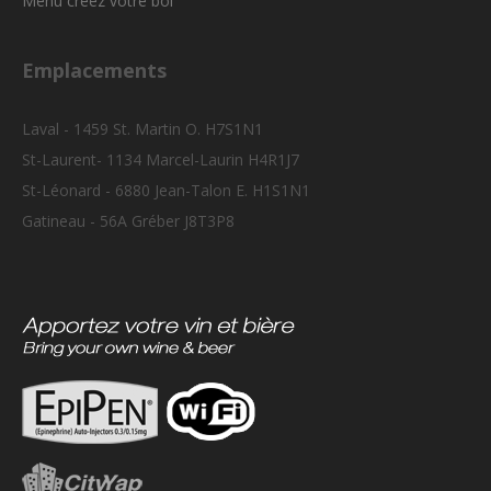
Menu créez votre bol
Emplacements
Laval - 1459 St. Martin O. H7S1N1
St-Laurent- 1134 Marcel-Laurin H4R1J7
St-Léonard - 6880 Jean-Talon E. H1S1N1
Gatineau - 56A Gréber J8T3P8