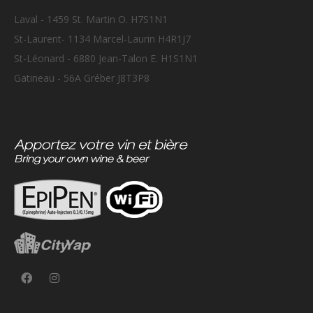
Laval - 1459 St. Martin O. H7S1N1
St-Laurent- 1134 Marcel-Laurin H4R1J7
St-Léonard - 6880 Jean-Talon E. H1S1N1
Gatineau - 56A Gréber J8T3P8