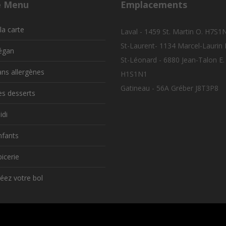
e Menu
Emplacements
la carte
Laval - 1459 St. Martin O. H7S1
St-Laurent- 1134 Marcel-Laurin
égan
St-Léonard - 6880 Jean-Talon E.
ns allergènes
H1S1N1
Gatineau - 56A Gréber J8T3P8
s desserts
di
fants
icerie
éez votre bol