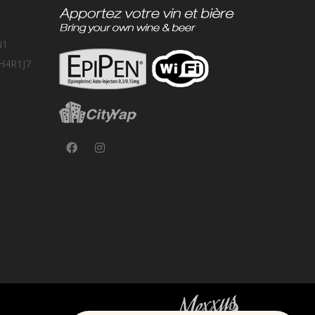
N1
 H4R1J7
FR
EN
Plan an event at Ottavio
Call or chat with our team.
Call
Chat
Loud Room — tap to talk