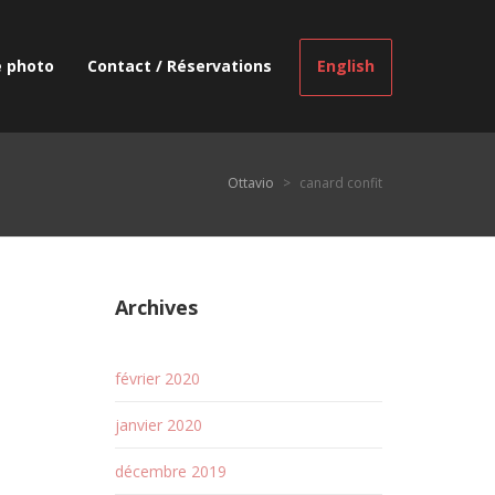
e photo
Contact / Réservations
English
Ottavio
>
canard confit
Archives
février 2020
janvier 2020
décembre 2019