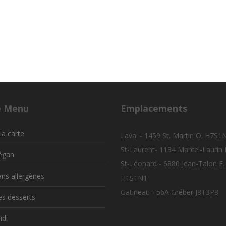
e Menu
Emplacements
la carte
Laval - 1459 St. Martin O. H7S1
St-Laurent- 1134 Marcel-Laurin
égan
St-Léonard - 6880 Jean-Talon E.
ns allergènes
H1S1N1
Gatineau - 56A Gréber J8T3P8
s desserts
di