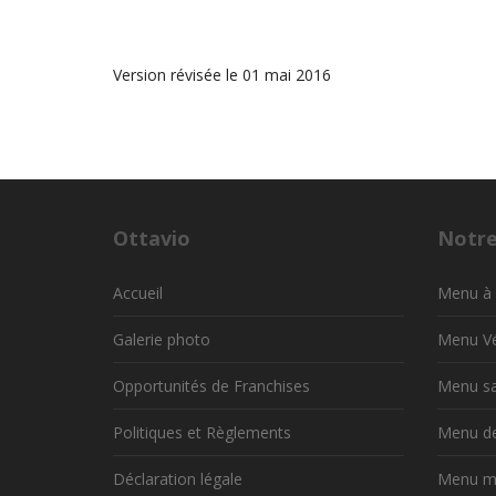
Version révisée le 01 mai 2016
Ottavio
Notr
Accueil
Menu à 
Galerie photo
Menu V
Opportunités de Franchises
Menu sa
Politiques et Règlements
Menu de
Déclaration légale
Menu mi