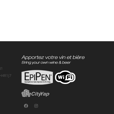
N1
 H4R1J7
FR
EN
Plan an event at Ottavio