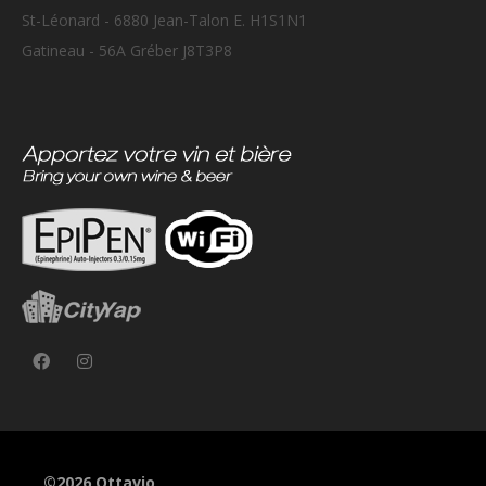
St-Léonard - 6880 Jean-Talon E. H1S1N1
Gatineau - 56A Gréber J8T3P8
©2026 Ottavio