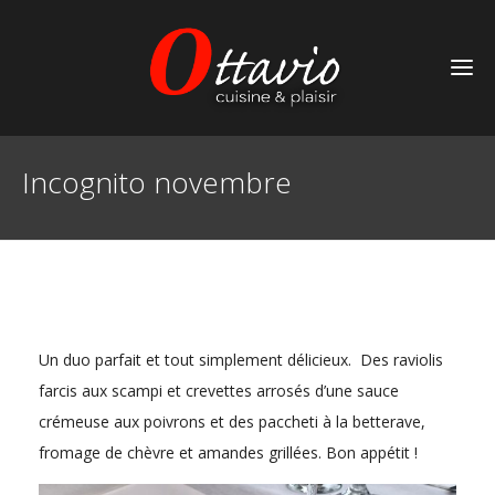
FR
EN
Plan an event at Ottavio
Incognito novembre
Call or chat with our team.
Call
Chat
Loud Room — tap to talk
Un duo parfait et tout simplement délicieux. Des raviolis
farcis aux scampi et crevettes arrosés d’une sauce
Call
uses your mic for a voice conversation (you can also type).
Chat
is text-only — no mic, no audio.
crémeuse aux poivrons et des paccheti à la betterave,
fromage de chèvre et amandes grillées. Bon appétit !